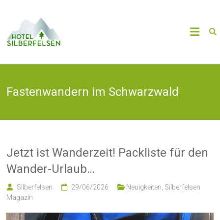
Zum
Inhalt
Willkommen
springen
im
Hotel
Fastenwandern im Schwarzwald
Silberfelsen
Telefon
+49
7675
9298390
·
Jetzt ist Wanderzeit! Packliste für den
Mail
Wander-Urlaub…
kontakt@hotel-
silberfelsen.com
Silberfelsen
29/06/2026
Neuigkeiten
,
Silberfelsen
Magazin