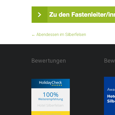
←
Abendessen im Silberfelsen
Bewertungen
Bew
100%
Weiterempfehlung
Hotel Silberfelsen
Jetzt bewerten