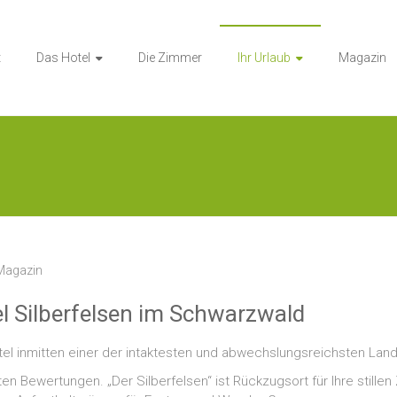
t
Das Hotel
Die Zimmer
Ihr Urlaub
Magazin
 Magazin
l Silberfelsen im Schwarzwald
el inmitten einer der intaktesten und abwechslungsreichsten Lan
 Bewertungen. „Der Silberfelsen“ ist Rückzugsort für Ihre stillen