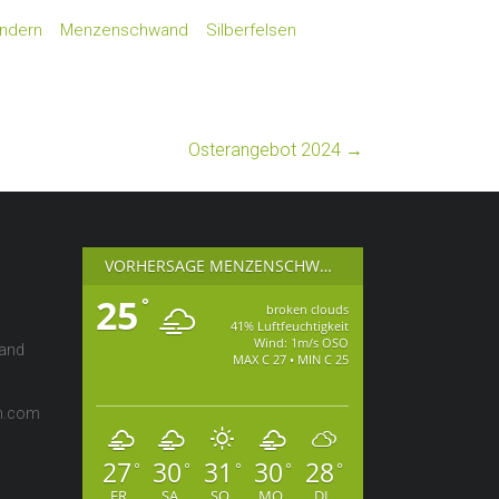
ndern
Menzenschwand
Silberfelsen
Osterangebot 2024
→
VORHERSAGE MENZENSCHWAND
25
°
broken clouds
41% Luftfeuchtigkeit
Wind: 1m/s OSO
wand
MAX C 27 • MIN C 25
en.com
27
30
31
30
28
°
°
°
°
°
FR
SA
SO
MO
DI