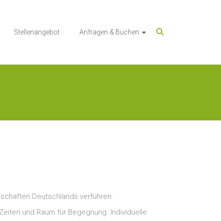
Stellenangebot
Anfragen & Buchen
dschaften Deutschlands verführen.
 Zeiten und Raum für Begegnung. Individuelle