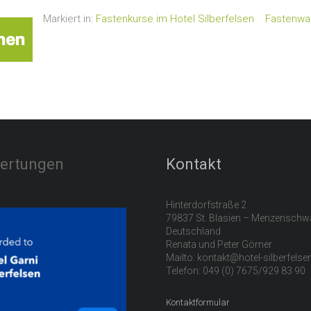
Markiert in:
Fastenkurse im Hotel Silberfelsen
Fastenwa
ertungen
Kontakt
Hinterdorfstraße 2
79837 St. Blasien – Menzensch
Deutschland
Renata und Peter Görner
Mailto: kontakt@hotel-silberfels
Telefon: 049 (0) 7675/929 83 90
Kontaktformular