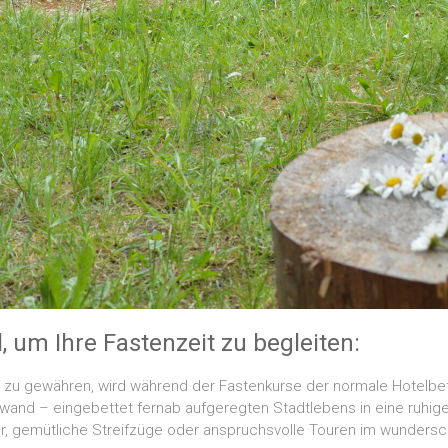
l, um Ihre Fastenzeit zu begleiten:
zu gewähren, wird während der Fastenkurse der normale Hotelbetr
wand – eingebettet fernab aufgeregten Stadtlebens in eine ruh
er, gemütliche Streifzüge oder anspruchsvolle Touren im wunder