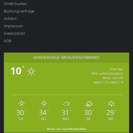
Direkt buchen
Buchungsanfrage
Anfahrt
Impressum
Datenschutz
AGB
VORHERSAGE MENZENSCHWAND
10
°
clear sky
90% Luftfeuchtigkeit
Wind: 2m/s N
MAX C 12 • MIN C 9
30
34
31
30
29
°
°
°
°
°
SA
SO
MO
DI
MI
Wetter von OpenWeatherMap