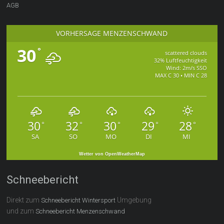
AGB
VORHERSAGE MENZENSCHWAND
30
°
scattered clouds
32% Luftfeuchtigkeit
Wind: 2m/s SSO
MAX C 30 • MIN C 28
30
32
30
29
28
°
°
°
°
°
SA
SO
MO
DI
MI
Wetter von OpenWeatherMap
Schneebericht
Direkt zum
Umgebung
Schneebericht Wintersport
und zum
Schneebericht Menzenschwand