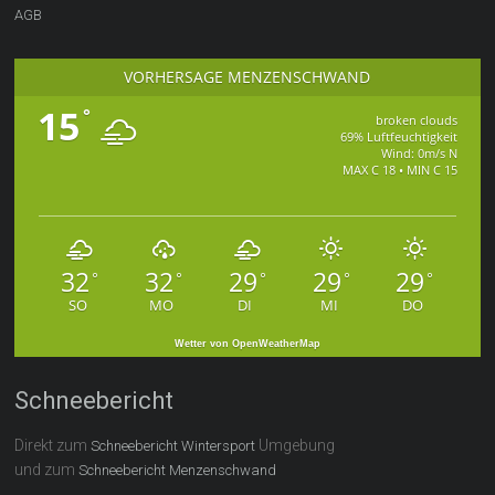
AGB
VORHERSAGE MENZENSCHWAND
15
°
broken clouds
69% Luftfeuchtigkeit
Wind: 0m/s N
MAX C 18 • MIN C 15
32
32
29
29
29
°
°
°
°
°
SO
MO
DI
MI
DO
Wetter von OpenWeatherMap
Schneebericht
Direkt zum
Umgebung
Schneebericht Wintersport
und zum
Schneebericht Menzenschwand