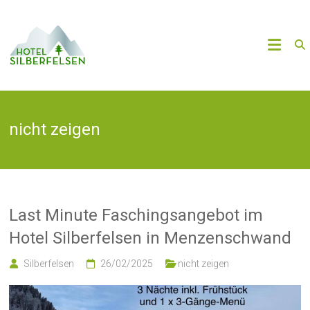
Zum
Inhalt
Willkommen
springen
im
Hotel
nicht zeigen
Silberfelsen
Telefon
+49
7675
9298390
·
Last Minute Faschingsangebot im
Mail
Hotel Silberfelsen in Menzenschwand
kontakt@hotel-
silberfelsen.com
Silberfelsen
26/02/2025
nicht zeigen