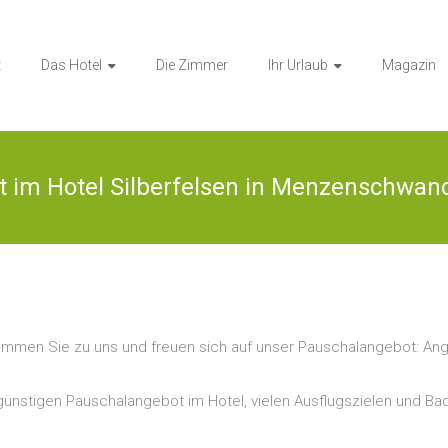
t
Das Hotel
Die Zimmer
Ihr Urlaub
Magazin
t im Hotel Silberfelsen in Menzenschwan
mmen Sie zu uns und freuen sich auf unser Pauschalangebot: Ange
m günstigen Pauschalangebot im Hotel, vielen Ausflugszielen und