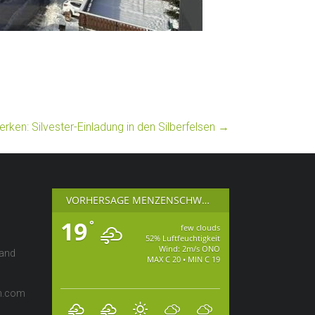
rken: Silvester-Einladung in den Silberfelsen
→
VORHERSAGE MENZENSCHWAND
19
°
few clouds
52% Luftfeuchtigkeit
Wind: 2m/s ONO
wand
MAX C 20 • MIN C 19
en.com