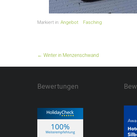
Markiert in:
Angebot
Fasching
←
Winter in Menzenschwand
Bewertungen
Bew
100%
Weiterempfehlung