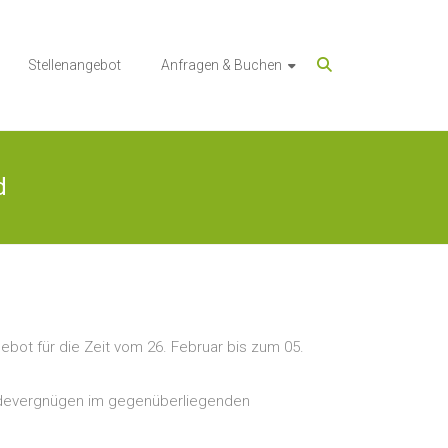
Stellenangebot
Anfragen & Buchen
d
bot für die Zeit vom 26. Februar bis zum 05.
 Badevergnügen im gegenüberliegenden