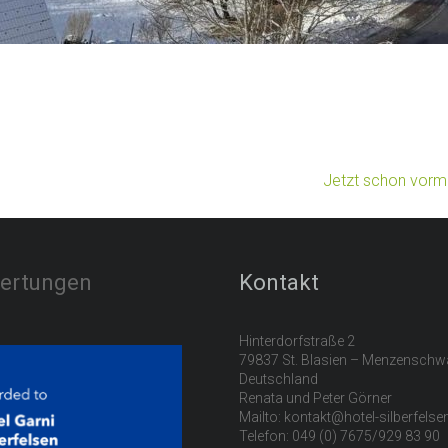
Jetzt schon vorme
ertungen
Kontakt
Hinterdorfstraße 2
79837 St. Blasien – Menzensch
Deutschland
Renata und Peter Görner
Mailto: kontakt@hotel-silberfels
Telefon: 049 (0) 7675/929 83 90