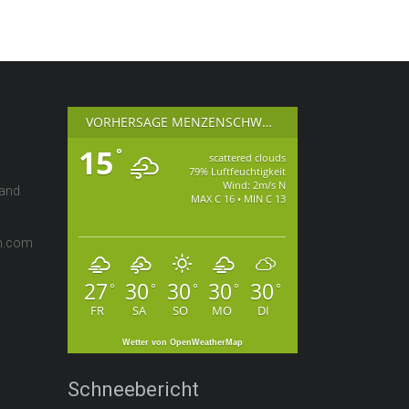
VORHERSAGE MENZENSCHWAND
15
°
scattered clouds
79% Luftfeuchtigkeit
Wind: 2m/s N
wand
MAX C 16 • MIN C 13
en.com
27
30
30
30
30
°
°
°
°
°
FR
SA
SO
MO
DI
Wetter von OpenWeatherMap
Schneebericht