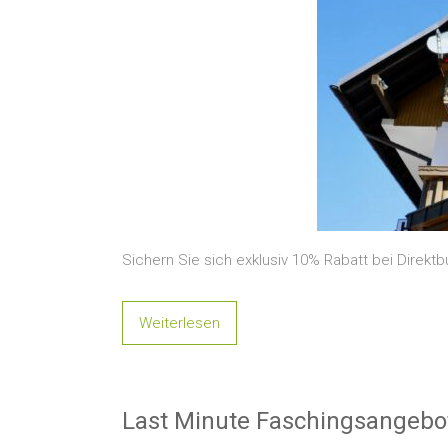
Sichern Sie sich exklusiv 10% Rabatt bei Direk
Weiterlesen
Last Minute Faschingsangebo