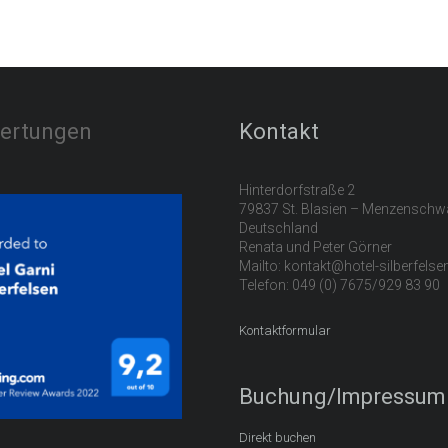
ertungen
Kontakt
Hinterdorfstraße 2
79837 St. Blasien – Menzensch
Deutschland
Renata und Peter Görner
Mailto: kontakt@hotel-silberfels
Telefon: 049 (0) 7675/929 83 90
Kontaktformular
Buchung/Impressum
Direkt buchen